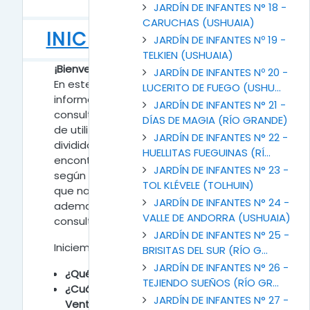
JARDÍN DE INFANTES N° 18 -
CARUCHAS (USHUAIA)
INICIANDO MOODLE
JARDÍN DE INFANTES Nº 19 -
TELKIEN (USHUAIA)
¡Bienvenidos a Mesa de Ayuda!
JARDÍN DE INFANTES Nº 20 -
En este espacio podrás encontrar toda
LUCERITO DE FUEGO (USHU...
información destinada a aclarar dudas o
JARDÍN DE INFANTES N° 21 -
consultas que puedan surgir al momento
DÍAS DE MAGIA (RÍO GRANDE)
de utilizar la plataforma. El espacio está
JARDÍN DE INFANTES N° 22 -
dividido por temas, en cada uno
HUELLITAS FUEGUINAS (RÍ...
encontrarás contenidos específicos
JARDÍN DE INFANTES N° 23 -
según tus necesidades. Te invitamos a
TOL KLÉVELE (TOLHUIN)
que navegues en este espacio, podrás
JARDÍN DE INFANTES N° 24 -
ademas hacer uso del foro si hay
VALLE DE ANDORRA (USHUAIA)
consultas que desees realizar.
JARDÍN DE INFANTES N° 25 -
Iniciemos entonces con la navegación.
BRISITAS DEL SUR (RÍO G...
JARDÍN DE INFANTES N° 26 -
¿Qué es Moodle?
TEJIENDO SUEÑOS (RÍO GR...
¿Cuáles son sus Características y
JARDÍN DE INFANTES N° 27 -
Ventajas?