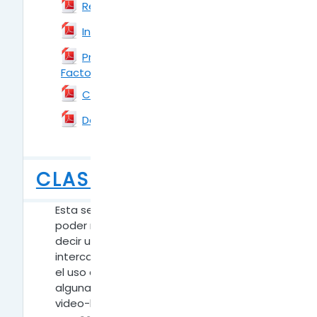
Archivo
Recomendaciones
Archivo
Instalación de Format Factory
Primeros pasos con Format
Factory
Archivo
Archivo
Cambiar formato de vídeos
Archivo
Descargar vídeos de Internet
CLASES SINCRÓNICAS
Esta sección te ofrecerá información para
poder realizar una clase sincrónica, es
decir una clase donde la comunicación e
intercambio se realiza en tiempo real con
el uso de Internet. Para ello conocerás
algunas de las principales plataformas de
video-llamada. Es importante recordar