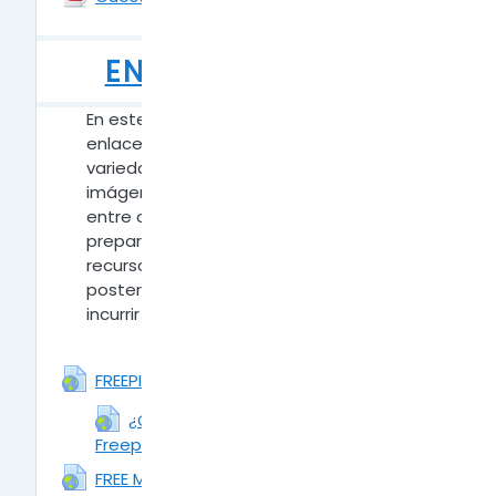
ENLACES ÚTILES
En este apartado podrás encontrar
enlaces para que accedas a una gran
variedad de archivos en cuanto a
imágenes, sonidos, música y vectores,
entre otros, con los cuales podrás
preparar tus archivos multimediales con
recursos de licencia libre, y
posteriormente publicar los trabajos sin
incurrir en infracciones.
URL
FREEPIK
¿Cómo ingresar y descargar en
Freepik?
URL
URL
FREE MUSIC ARCHIVE