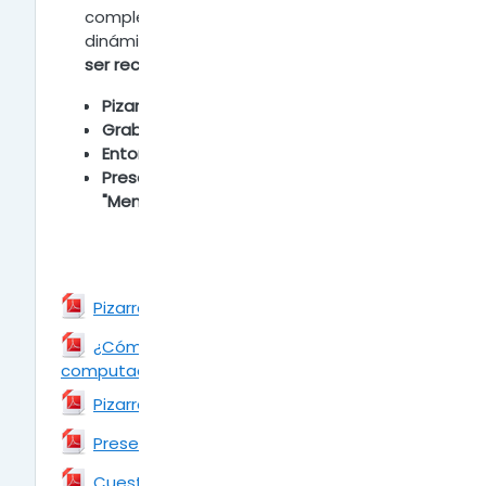
complementan y ayudan a crear clases
dinámicas y atractivas.
Recuerda que al
ser recursos externos si consumen datos.
Pizarras digitales "
Jamboard".
G
rabadores de Pantalla.
Entorno Virtual "Padlet".
Presentaciones interactivas con
"Mentimeter".
Archivo
Pizarra digital "Jamboard"
¿Cómo grabar la pantalla de mi
computadora?
Archivo
Archivo
Pizarra de colaboración "Padlet"
Archivo
Presentaciones con Mentimeter
Archivo
Cuestionarios con "Quizizz"