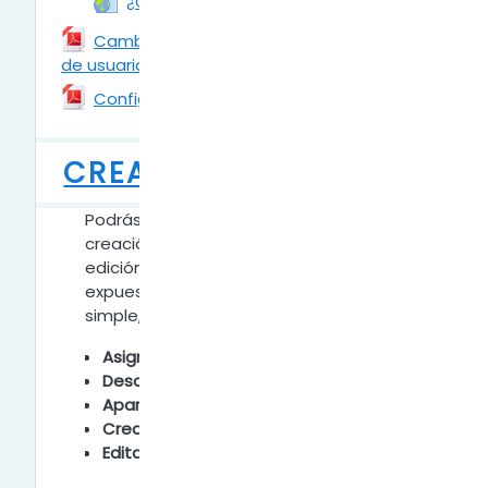
¿Cómo editar el perfil?
Cambiar la contraseña de mi cuenta
de usuario
Archivo
Archivo
Configurar el editor de texto.
CREAR AULA DIGITAL
Podrás encontrar todo lo referido a la
creación del aula digital, su configuración,
edición y ajustes. Todo el contenido
expuesto te permitirá crear de manera
simple, fácil y funcional tu aula y clases.
Asignar nombre al aula
Descripción de la misma
Apariencia del aula
Crear clases dentro del aula
Editar clases