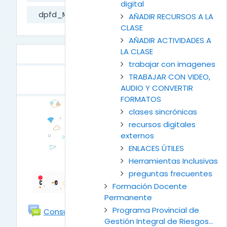
digital
dpfd_MesaAyuda
AÑADIR RECURSOS A LA
CLASE
AÑADIR ACTIVIDADES A
LA CLASE
trabajar con imagenes
Diagrama de temas
GENERAL
TRABAJAR CON VIDEO,
AUDIO Y CONVERTIR
FORMATOS
clases sincrónicas
recursos digitales
externos
ENLACES ÚTILES
Herramientas Inclusivas
preguntas frecuentes
Formación Docente
Permanente
Foro
Programa Provincial de
Consultas acerca de Moodle
Gestión Integral de Riesgos...