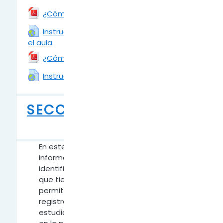
Archivo
¿Cómo acceder y configurar el aula?
Instructivo para acceder y configurar
el aula
URL
Archivo
¿Cómo crear una clase y Editarla?
URL
Instructivo para crear clases
SECCIONES DEL AULA
DIGITAL
En este espacio encontrarás toda la
información necesaria para reconocer e
identificar las secciones más importantes
que tiene tu aula digital. Las mismas te
permitirán organizar las clases, tener
registros de la participación de
estudiantes, enviar y contestar mensajes