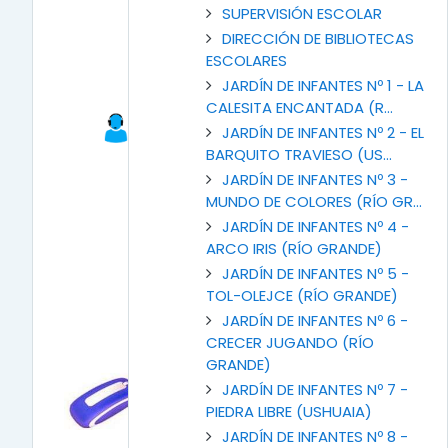
SUPERVISIÓN ESCOLAR
DIRECCIÓN DE BIBLIOTECAS
ESCOLARES
Foro de Consulta
JARDÍN DE INFANTES Nº 1 - LA
En este foro podrás realizar
CALESITA ENCANTADA (R...
las consultas vinculadas al uso
JARDÍN DE INFANTES Nº 2 - EL
de la plataforma,
BARQUITO TRAVIESO (US...
herramientas, recursos, y
JARDÍN DE INFANTES Nº 3 -
configuración del aula.
MUNDO DE COLORES (RÍO GR...
JARDÍN DE INFANTES Nº 4 -
ARCO IRIS (RÍO GRANDE)
JARDÍN DE INFANTES Nº 5 -
TOL-OLEJCE (RÍO GRANDE)
JARDÍN DE INFANTES Nº 6 -
CRECER JUGANDO (RÍO
GRANDE)
JARDÍN DE INFANTES Nº 7 -
PIEDRA LIBRE (USHUAIA)
JARDÍN DE INFANTES Nº 8 -