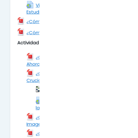
Visualizar una tarea desde el rol
Estudiante y Profesor
URL
Archivo
¿Cómo agregar la Actividad: Taller
Archivo
¿Cómo añadir la Actividad: Wiki?
Actividad - Juegos
¿Cómo añadir la Actividad: Juego
Ahorcado?
Archivo
¿Cómo añadir la Actividad: Juego
Crucigrama?
Archivo
Juego
Ejemplo de Crucigrama
Crear crucigrama y visualizar
la calificación
URL
¿Cómo añadir la Actividad: Juego
Imagen Oculta?
Archivo
¿Cómo añadir la Actividad: Juego