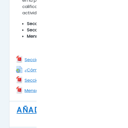
en la plataforma, visualizar las
calificaciones, programar y agendar
actividades.
S
ección Participantes
S
ección Calificaciones
M
ensajería en la Plataforma
Archivo
Sección Participantes
URL
¿Cómo crear un grupo en el aula?
Archivo
Sección Calificaciones
Archivo
Mensajería en la Plataforma
AÑADIR RECURSOS A
LA CLASE