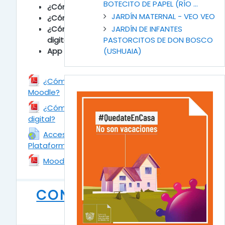
BOTECITO DE PAPEL (RÍO ...
¿Cómo acceder?
JARDÍN MATERNAL - VEO VEO
¿Cómo registrarse en la plataforma?
¿Cómo solicitar la apertura de un aula
JARDÍN DE INFANTES
digital?
PASTORCITOS DE DON BOSCO
App de moodle
(USHUAIA)
¿Cómo acceder y registrarse en
Moodle?
Archivo
¿Cómo solicitar la apertura del aula
digital?
Archivo
Acceso y Registro a la
Plataforma/Aulas Digitales
URL
Archivo
Moodle en Dispositivos Móviles
CONFIGURAR ÁREA
PERSONAL