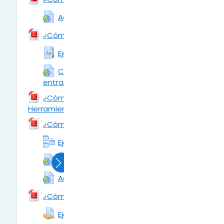
URL
Agregar la actividad: "Foro"
Archivo
¿Cómo añadir la Actividad: Glosario?
Ejemplo de Glosario de Clase
Crear un Glosario y añadir
entradas
URL
¿Cómo añadir la Actividad:
Herramienta Externa?
Archivo
Archivo
¿Cómo añadir la actividad: Lección?
Ejemplo de Lección: La Célula
URL
Agregar actividad Lección
URL
Actividad Lección - Cuestionario
Archivo
¿Cómo añadir la Actividad: Tarea?
Ejemplo de Tarea de Clase