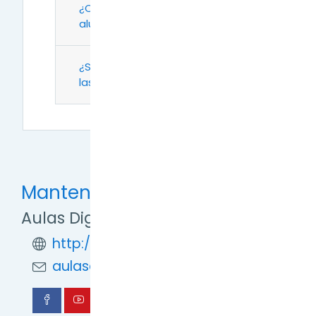
¿Cómo se matricula a los
alumnos en el aula?
¿Se puede crear un espacio para
las notas de comunicación?
Mantente en contacto
Aulas Digitales TDF
http://formaciondigital.tdf.gob.ar/
aulasdigitales.tdf@gmail.com