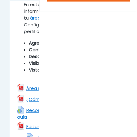
En este apartado encontrarás toda la
información acerca de como configurar
tu
área personal del aula
digital creada.
Configurando los aspectos básicos de tu
perfil como docente en el aula.
Agregar fofo de perfil
Configurar el editor de texto
Descripción Académica y Personal
Visibilidad del Mail del Docente
Vista General del Aula Digital
Archivo
Área personal del aula
Archivo
¿Cómo agregar una foto a mi perfil?
Recorrido por el área personal del
aula
URL
Archivo
Editar los datos de perfil.
URL