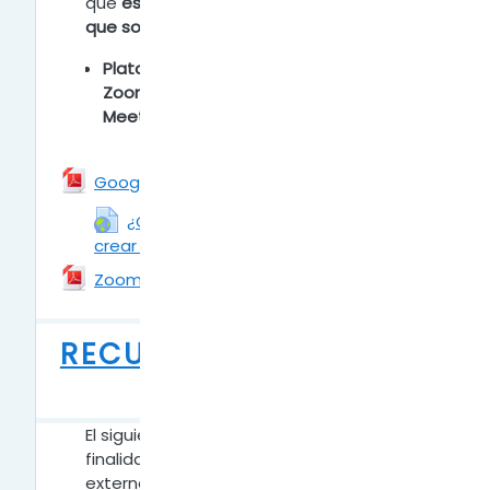
que
estos recursos si consumen datos ya
que son externos a la plataforma Moodle.
Plataformas para video-llamadas
Z
oom
Meet
Archivo
Google Meet
¿Cómo acceder a Google Meet y
crear una reunión?
URL
Archivo
Zoom
RECURSOS DIGITALES
EXTERNOS
El siguiente apartado tiene como
finalidad mostrar algunos recursos
externos a la plataforma que