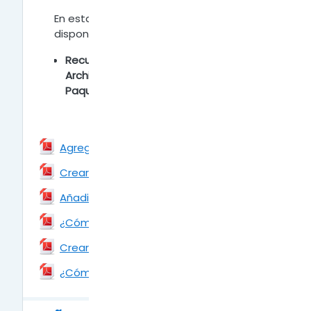
En esta sección encontrarás los recursos
disponibles para trabajar con las clases
Recursos:
Archivo/Carpeta/Etiqueta/Libro/Pagina/
Paquete de Contenido IMS/URL
Agregar un Archivo
Archivo
Crear una Carpeta
Archivo
Añadir una URL
Archivo
¿Cómo agregar una Página?
Archivo
Crear un Libro
Archivo
¿Cómo agregar una Etiqueta?