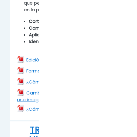
que permitirán la carga correcta y eficaz
en la plataforma.
Cortar Imágenes
Cambiar tamaño
Aplicar filtros básicos
Identificar formatos
Archivo
Edición de Imágenes
Archivo
Formato de Imágenes
Archivo
¿Cómo recortar una imagen?
Cambiar el tamaño y la resolución de
una imagen
Archivo
Archivo
¿Cómo aplicar Filtros a una imagen?
TRABAJAR CON