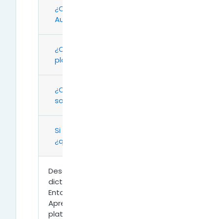
¿Cómo acceder y navegar en
Aulas Digitales de mi nivel?
¿Cómo me registro en la
plataforma?
¿Cómo debo proceder para
solicitar la creación de un aula?
Si no sé cómo utilizar Moodle,
¿qué puedo hacer?
Desde el ministerio se estará
dictando una capacitación en
Entornos Virtuales de Enseñanza y
Aprendizaje (EVEA) a través de la
plataforma de Capacitación