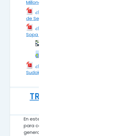
Millonario?
Archivo
¿Cómo añadir la Actividad: Juego
de Serpientes y Escaleras?
Archivo
¿Cómo añadir la Actividad: Juego
Sopa de Letras?
Archivo
Juego
Sopa de letras
URL
Juego - Sopa de Letras
¿Cómo añadir la Actividad: Juego
Sudoku?
Archivo
TRABAJAR CON
IMAGENES
En este apartado podrás editar imágenes
para cambiar su tamaño, peso y aspecto,
generando archivos livianos y accesibles,