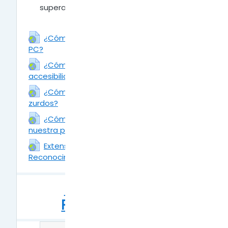
superadoras.
¿Cómo activar el Narrador en nuestra
PC?
URL
¿Cómo activar la barra de
accesibilidad en Moodle?
URL
¿Cómo configurar el mouse para
zurdos?
URL
¿Cómo activar los filtros de color en
nuestra pc?
URL
Extensión Google Chrome : VoiceIn -
Reconocimiento de voz
URL
PREGUNTAS
FRECUENTES