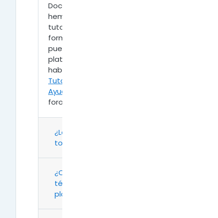
Docente (
Ingresar al aula
). Además
hemos creado un área con vídeo
tutoriales y documentación en
formato PDF para que el docente
pueda dar sus primeros pasos en la
plataforma sin la necesidad de
haber realizado la capacitación
Tutoriales de Moodle
y una
Mesa de
Ayuda
conteniendo documentación,
foros de consultas y otros recursos.
¿La navegación es gratuita para
todos?
¿Cuáles son los requisitos
técnicos para utilizar la
plataforma?