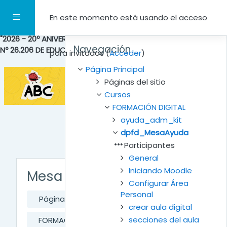
Salta al contenido principal
Panel lateral
En este momento está usando el acceso
"2026 - 20º ANIVERSARIO DE LA SANCIÓN DE LA LEY NACIONAL
Salta Navegación
Navegación
Nº 26.206 DE EDUCACIÓN PÚBLICA NACIONAL"
para invitados (
Acceder
)
Página Principal
Páginas del sitio
Cursos
FORMACIÓN DIGITAL
ayuda_adm_kit
dpfd_MesaAyuda
Participantes
General
Iniciando Moodle
Mesa de Ayuda
Configurar Área
Personal
Página Principal
Cursos
crear aula digital
secciones del aula
FORMACIÓN DIGITAL