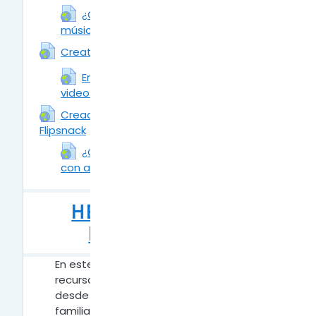
¿Cómo ingresar y descargar
música de Free Music Archive?
URL
URL
Creative Commons Argentina
Encuentra imágenes, audios y
videos.
URL
Creador de revistas digitales:
Flipsnack
URL
¿Cómo crear revistas digitales
con archivos?
URL
HERRAMIENTAS
INCLUSIVAS
En este apartado encontrarás algunos
recursos y herramientas para trabajar
desde la inclusión con los estudiantes y
familias. Logrando desarrollar actividades