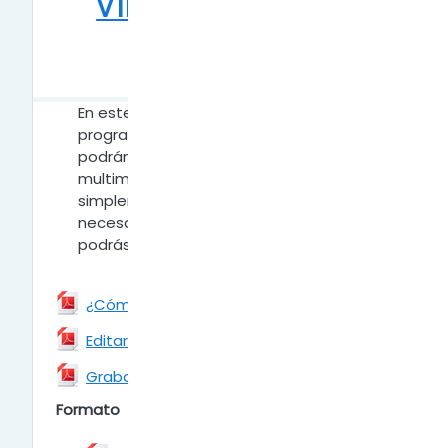
VIDEO, AUDIO Y
CONVERTIR
FORMATOS
En este apartado encontrarás algunos
programas externos a la plataforma que
podrán ayudarte a preparar archivos
multimediales, sean videos, audios o
simplemente convertir formatos. Todo lo
necesario para trabajar eficientemente lo
podrás encontrar en esta sección.
Archivo
¿Cómo descargar e instalar Shotcut?
Archivo
Editar Video con Shotcut
Archivo
Grabador y editor de audio "Audacity"
Formato de Videos