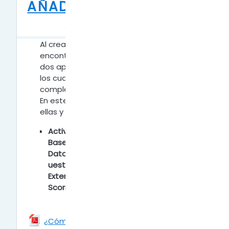
AÑADIR ACTIVIDADES
A LA CLASE
Al crear clases dentro del aula digital
encontrarás que la plataforma ofrece
dos apartados (Actividades y Recursos),
los cuales ayudarán a dinamizar,
completar y potenciar las clases creadas.
En este espacio conocerás cada una de
ellas y sus funciones.
Actividades:
Base de
Datos/Chat/Consulta/Cuestionario/Enc
uestas/Foro/Glosario/Herramienta
Externa/Juegos/Lección/Paquete
Scorm/Taller/Tarea/Wiki.
¿Cómo añadir la Actividad: Base de